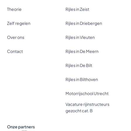
Theorie
Rijles in Zeist
Zelf regelen
Rijles in Driebergen
Over ons
Rijles in Vleuten
Contact
Rijles in De Meern
Rijles in De Bilt
Rijles in Bilthoven
Motorrijschool Utrecht
Vacature rijinstructeurs
gezocht cat. B
Onze partners