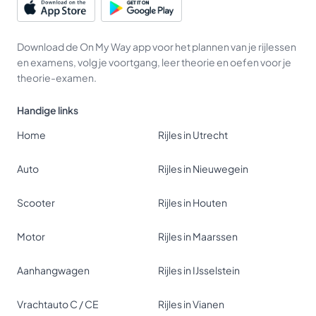
Download de On My Way app voor het plannen van je rijlessen
en examens, volg je voortgang, leer theorie en oefen voor je
theorie-examen.
Handige links
Home
Rijles in Utrecht
Auto
Rijles in Nieuwegein
Scooter
Rijles in Houten
Motor
Rijles in Maarssen
Aanhangwagen
Rijles in IJsselstein
Vrachtauto C / CE
Rijles in Vianen