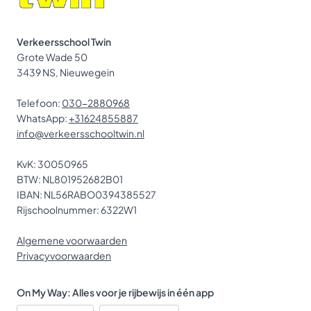
Verkeersschool Twin
Grote Wade 50
3439 NS, Nieuwegein
Telefoon:
030-2880968
WhatsApp:
+31624855887
info@verkeersschooltwin.nl
KvK: 30050965
BTW: NL801952682B01
IBAN: NL56RABO0394385527
Rijschoolnummer: 6322W1
Algemene voorwaarden
Privacyvoorwaarden
On My Way: Alles voor je rijbewijs in één app