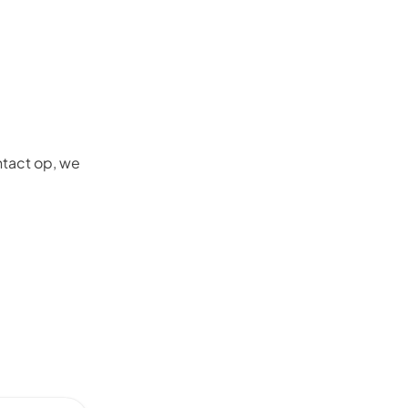
tact
op, we