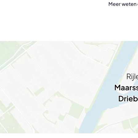
Meer weten ov
Rij
Maarss
Drieb