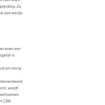
opleiding. Zo
ok een eerlijk
 dan even een
gelijk is.
rd om les te
nderverdeeld
rst, wordt
deeltoetsen
et CBR.