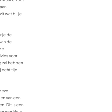
 aan
it wat bij je
r je de
 van de
 de
dvies voor
ig zal hebben
 echt tijd
 deze
zien van een
en. Dit is een
ven een klein