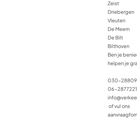
Zeist
Driebergen
Vleuten
De Meern
De Bilt
Bilthoven
Ben je beni
helpen je gr
030-2880
06-287722
info@verkee
of vul ons
aanvraagfor