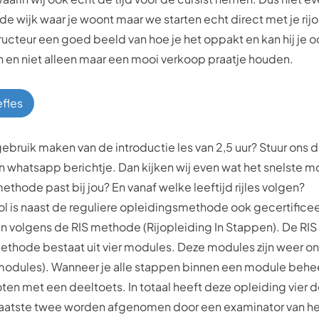
de wijk waar je woont maar we starten echt direct met je rij
tructeur een goed beeld van hoe je het oppakt en kan hij je o
 en niet alleen maar een mooi verkoop praatje houden.
efles
 gebruik maken van de introductie les van 2,5 uur? Stuur ons
en whatsapp berichtje. Dan kijken wij even wat het snelste mo
ethode past bij jou? En vanaf welke leeftijd rijles volgen?
ol is naast de reguliere opleidingsmethode ook gecertificee
n volgens de
RIS methode (Rijopleiding In Stappen
)
. De RIS
thode bestaat uit vier modules. Deze modules zijn weer o
modules). Wanneer je alle stappen binnen een module behee
ten met een deeltoets. In totaal heeft deze opleiding vier 
laatste twee worden afgenomen door een examinator van h