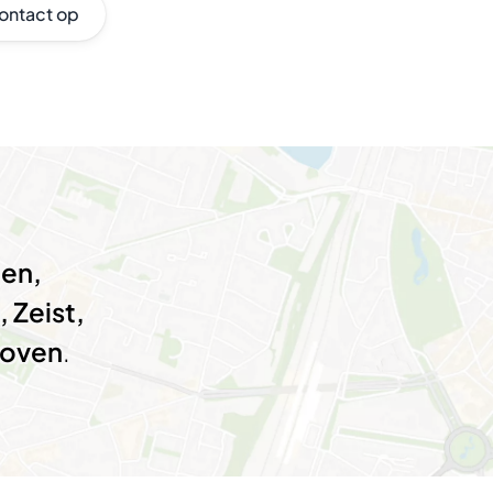
ontact op
ten,
 Zeist,
hoven
.