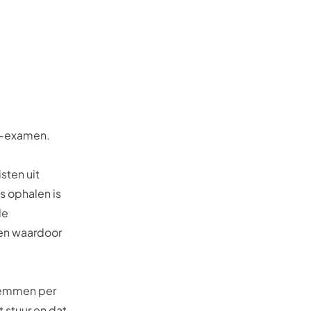
e-examen
.
sten uit
s ophalen is
de
gen waardoor
stemmen per
t stuur en dat