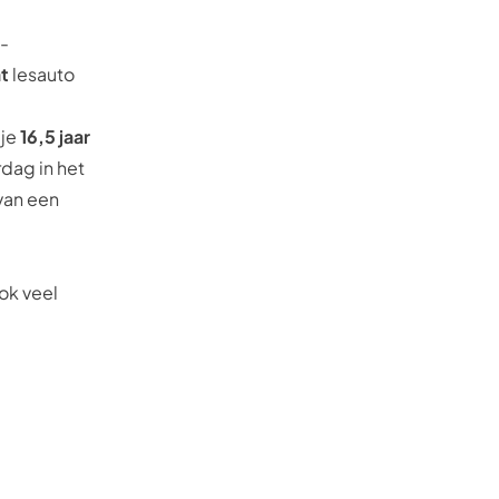
 -
t
lesauto
 je
16,5 jaar
rdag in het
 van een
ook veel