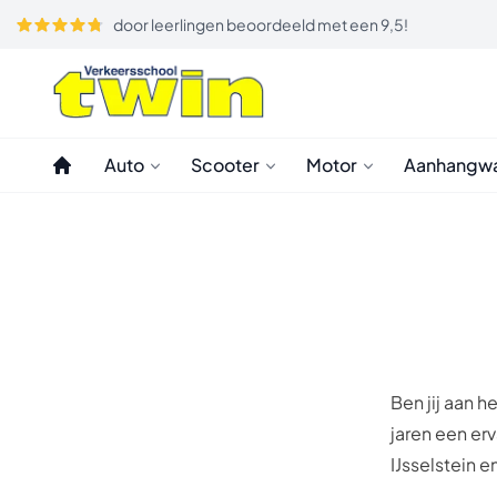
door leerlingen beoordeeld met een 9,5!
Auto
Scooter
Motor
Aanhangw
Ben jij aan h
jaren een er
IJsselstein 