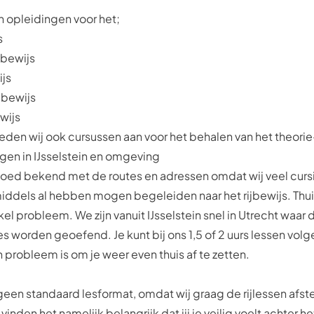
n opleidingen voor het;
s
jbewijs
ijs
jbewijs
wijs
eden wij ook cursussen aan voor het behalen van het
theori
lgen in IJsselstein en omgeving
r goed bekend met de routes en adressen omdat wij veel cursi
imiddels al hebben mogen begeleiden naar het rijbewijs. Thui
el probleem. We zijn vanuit IJsselstein snel in Utrecht waar 
 worden geoefend. Je kunt bij ons 1,5 of 2 uurs lessen vol
 probleem is om je weer even thuis af te zetten.
een standaard lesformat, omdat wij graag de rijlessen af
vinden het namelijk belangrijk dat jij je veilig voelt achter he