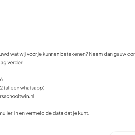
euwd wat wij voor je kunnen betekenen? Neem dan gauw
con
aag verder!
96
12
(alleen whatsapp)
rsschooltwin.nl
mulier
in en vermeld de data dat je kunt.