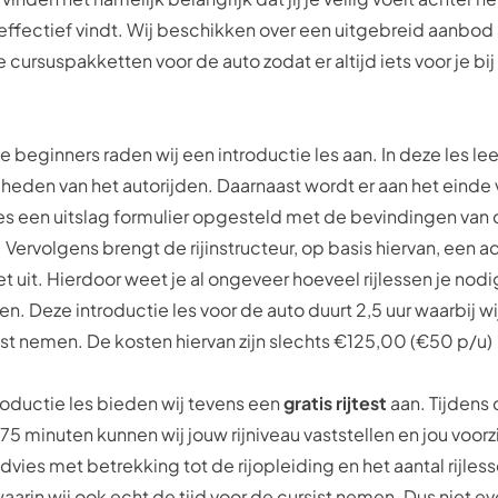
 effectief vindt. Wij beschikken over een uitgebreid aanbod
 cursuspakketten voor de auto zodat er altijd iets voor je bij z
 beginners raden wij een introductie les aan. In deze les lee
heden van het autorijden. Daarnaast wordt er aan het einde
les een uitslag formulier opgesteld met de bevindingen van
r. Vervolgens brengt de rijinstructeur, op basis hiervan, een a
t uit. Hierdoor weet je al ongeveer hoeveel rijlessen je nod
n. Deze introductie les voor de auto duurt 2,5 uur waarbij wij
ist nemen. De kosten hiervan zijn slechts €125,00 (€50 p/u)
roductie les bieden wij tevens een
gratis rijtest
aan. Tijdens
75 minuten kunnen wij jouw rijniveau vaststellen en jou voor
dvies met betrekking tot de rijopleiding en het aantal rijless
 waarin wij ook echt de tijd voor de cursist nemen. Dus niet e