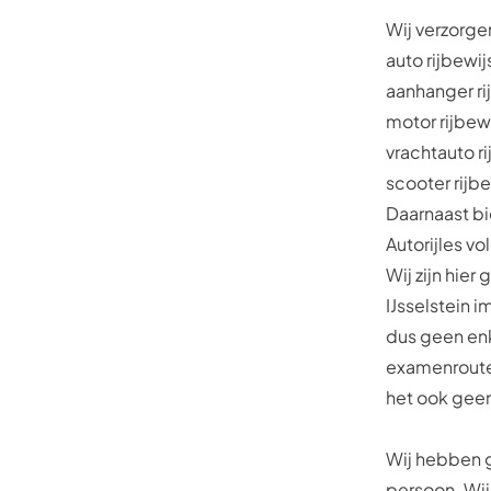
Wij verzorge
auto rijbewij
aanhanger ri
motor rijbew
vrachtauto ri
scooter rijbe
Daarnaast bi
Autorijles vo
Wij zijn hie
IJsselstein 
dus geen enk
examenroutes
het ook geen
Wij hebben g
persoon. Wij 