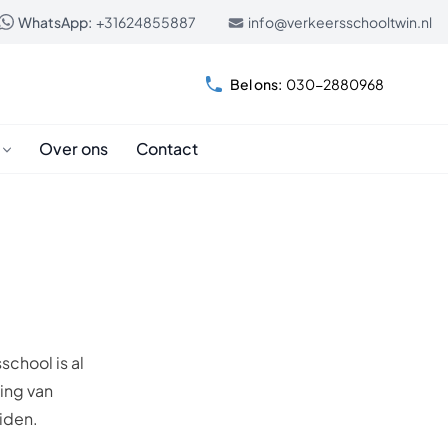
WhatsApp:
+31624855887
info@verkeersschooltwin.nl
Bel ons:
030-2880968
Over ons
Contact
school is al
ving van
eiden.