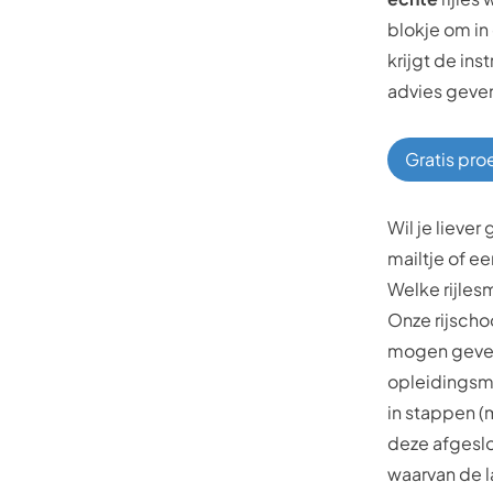
blokje om in 
krijgt de ins
advies geven
Gratis pro
Wil je liever
mailtje of e
Welke rijlesm
Onze rijscho
mogen geve
opleidingsme
in stappen (
deze afgeslo
waarvan de 