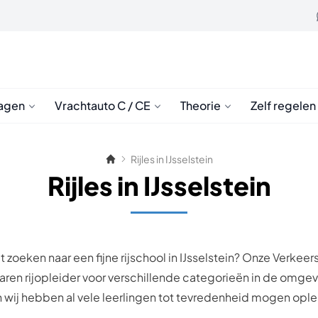
agen
Vrachtauto C / CE
Theorie
Zelf regelen
Rijles in IJsselstein
Rijles in IJsselstein
et zoeken naar een fijne rijschool in IJsselstein? Onze Verkeers
varen rijopleider voor verschillende categorieën in de omge
en wij hebben al vele leerlingen tot tevredenheid mogen opl