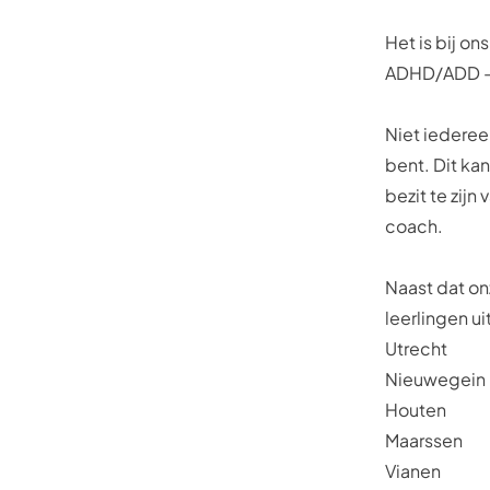
Het is bij o
ADHD/ADD - A
Niet iederee
bent. Dit kan
bezit te zijn
coach.
Naast dat onz
leerlingen ui
Utrecht
Nieuwegein
Houten
Maarssen
Vianen