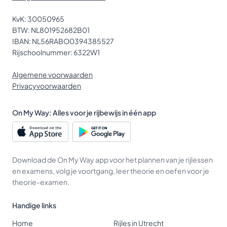
KvK: 30050965
BTW: NL801952682B01
IBAN: NL56RABO0394385527
Rijschoolnummer: 6322W1
Algemene voorwaarden
Privacyvoorwaarden
On My Way: Alles voor je rijbewijs in één app
Download de On My Way app voor het plannen van je rijlessen
en examens, volg je voortgang, leer theorie en oefen voor je
theorie-examen.
Handige links
Home
Rijles in Utrecht