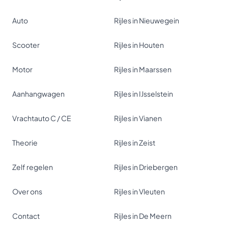
Auto
Rijles in Nieuwegein
Scooter
Rijles in Houten
Motor
Rijles in Maarssen
Aanhangwagen
Rijles in IJsselstein
Vrachtauto C / CE
Rijles in Vianen
Theorie
Rijles in Zeist
Zelf regelen
Rijles in Driebergen
Over ons
Rijles in Vleuten
Contact
Rijles in De Meern